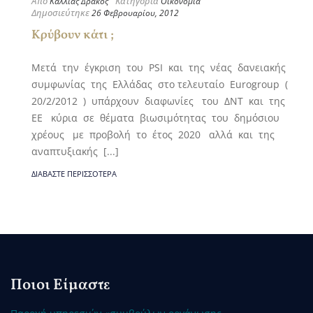
Από
Κατηγορία
Καλλίας Δράκος
Οικονομία
Δημοσιεύτηκε
26 Φεβρουαρίου, 2012
Κρύβουν κάτι ;
Μετά την έγκριση του PSI και της νέας δανειακής
συμφωνίας της Ελλάδας στο τελευταίο Eurogroup (
20/2/2012 ) υπάρχουν διαφωνίες του ΔΝΤ και της
ΕΕ κύρια σε θέματα βιωσιμότητας του δημόσιου
χρέους με προβολή το έτος 2020 αλλά και της
αναπτυξιακής [...]
ΔΙΑΒΆΣΤΕ ΠΕΡΙΣΣΌΤΕΡΑ
Ποιοι Είμαστε