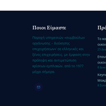
Ποιοι Είμαστε
Πρό
Παροχή υπηρεσιών «συμβούλων
Το κ
οργάνωσης – διοίκησης
οικο
επιχειρήσεων»’ σε ελληνικές και
25 Δε
ξένες επιχειρήσεις, με έμφαση στην
Επαν
πρόληψη και αντιμετώπιση
οικον
κρίσεων-εμπλοκών, από το 1977
8 Δεκ
μέχρι σήμερα.
Keyn
Μακρ
8 Σεπ