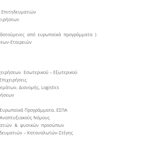
& Επιτηδευματιών
ειρήσεων
οδοτούμενες από ευρωπαϊκά προγράμματα )
σεων-Εταιρειών
χειρήσεων Εσωτερικού – Εξωτερικού
Επιχειρήσεις
μάτων, Διανομής, Logistics
ρήσεων
 Ευρωπαϊκά Προγράμματα, ΕΣΠΑ
 Αναπτυξιακούς Νόμους
υματιών & φυσικών προσώπων
ηδευματιών – Καταναλωτών-Στέγης