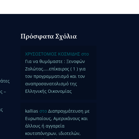
Πρόσφατα Σχόλια
ΧΡΥΣΟΣΤΟΜΟΣ ΚΟΣΜΙΔΗΣ
στο
Για να θυμόμαστε : Ξενοφών
Ζολώτας…..επίκαιρος ( 1 ) για
τον προγραμματισμό και τον
γάτες
αναπροσανατολισμό της
Ελληνικής Οικονομίας
ς –
ας
kallias
στο
Διαπραγμάτευση με
Ευρωπαίους, Αμερικάνους και
άλλους ή αγγαρεία
κουτοπόνηρων, ιδιοτελών,