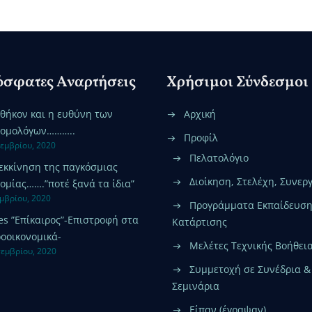
σφατες Αναρτήσεις
Χρήσιμοι Σύνδεσμοι
αθήκον και η ευθύνη των
Αρχική
νομολόγων………..
Προφίλ
κεμβρίου, 2020
Πελατολόγιο
εκκίνηση της παγκόσμιας
Διοίκηση, Στελέχη, Συνερ
ομίας…….”ποτέ ξανά τα ίδια”
εμβρίου, 2020
Προγράμματα Εκπαίδευση
es ”Επίκαιρος”-Επιστροφή στα
Κατάρτισης
οοικονομικά-
Μελέτες Τεχνικής Βοήθει
τεμβρίου, 2020
Συμμετοχή σε Συνέδρια &
Σεμινάρια
Είπαν (έγραψαν)