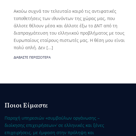
Ακούω συχνά τον τελευταίο καιρό τις αντιφατικές
τοποθετήσεις των ιθυνόντων της χώρας μας, που
άλλοτε θέλουν μέσα και άλλοτε έξω το ΔΝΤ από τη
διαπραγμάτευση του ελληνικού προβλήματος με τους
Ευρωπαίους εταίρους-πιστωτές μας. Η θέση μου είναι
πολύ απλή. Δεν [...]
ΔΙΑΒΆΣΤΕ ΠΕΡΙΣΣΌΤΕΡΑ
Ποιοι Είμαστε
Παροχή υπηρεσιών «συμβούλων οργάνωσης –
διοίκησης επιχειρήσεων»’ σε ελληνικές και ξένες
επιχειρήσεις, με έμφαση στην πρόληψη και