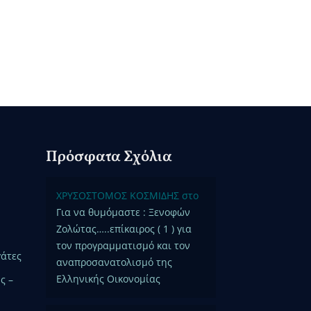
Πρόσφατα Σχόλια
ΧΡΥΣΟΣΤΟΜΟΣ ΚΟΣΜΙΔΗΣ
στο
Για να θυμόμαστε : Ξενοφών
Ζολώτας…..επίκαιρος ( 1 ) για
τον προγραμματισμό και τον
γάτες
αναπροσανατολισμό της
Ελληνικής Οικονομίας
ς –