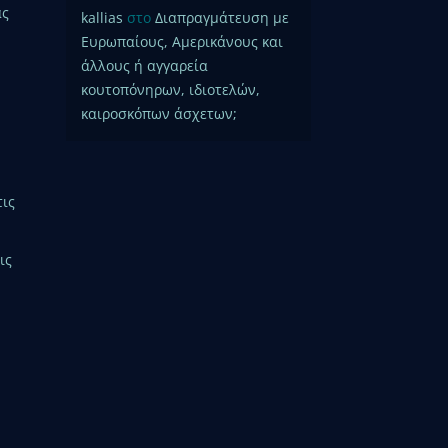
ας
kallias
στο
Διαπραγμάτευση με
Ευρωπαίους, Αμερικάνους και
άλλους ή αγγαρεία
κουτοπόνηρων, ιδιοτελών,
καιροσκόπων άσχετων;
τις
ις