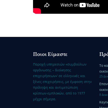
Ποιοι Είμαστε
Πρό
Παροχή υπηρεσιών «συμβούλων
Το κ
οργάνωσης – διοίκησης
οικο
επιχειρήσεων»’ σε ελληνικές και
25 Δε
ξένες επιχειρήσεις, με έμφαση στην
Επαν
πρόληψη και αντιμετώπιση
οικον
κρίσεων-εμπλοκών, από το 1977
8 Δεκ
μέχρι σήμερα.
Keyn
Μακρ