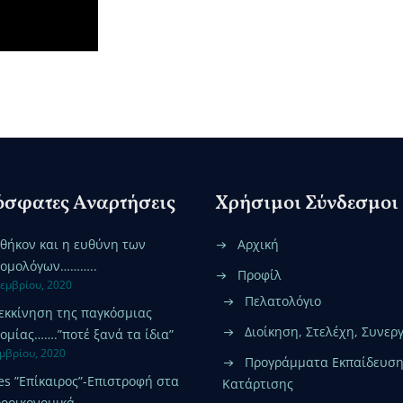
σφατες Αναρτήσεις
Χρήσιμοι Σύνδεσμοι
αθήκον και η ευθύνη των
Αρχική
νομολόγων………..
Προφίλ
κεμβρίου, 2020
Πελατολόγιο
εκκίνηση της παγκόσμιας
Διοίκηση, Στελέχη, Συνερ
ομίας…….”ποτέ ξανά τα ίδια”
εμβρίου, 2020
Προγράμματα Εκπαίδευση
es ”Επίκαιρος”-Επιστροφή στα
Κατάρτισης
οοικονομικά-