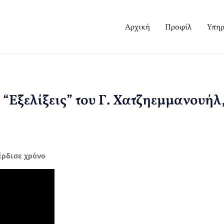
Αρχική
Προφίλ
Υπηρ
“Εξελίξεις” του Γ. Χατζηεμμανουήλ
έρδισε χρόνο