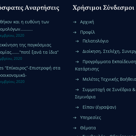
σφατες Αναρτήσεις
Χρήσιμοι Σύνδεσμοι
αθήκον και η ευθύνη των
Αρχική
νομολόγων………..
Προφίλ
κεμβρίου, 2020
Πελατολόγιο
εκκίνηση της παγκόσμιας
Διοίκηση, Στελέχη, Συνερ
ομίας…….”ποτέ ξανά τα ίδια”
εμβρίου, 2020
Προγράμματα Εκπαίδευση
es ”Επίκαιρος”-Επιστροφή στα
Κατάρτισης
οοικονομικά-
Μελέτες Τεχνικής Βοήθει
τεμβρίου, 2020
Συμμετοχή σε Συνέδρια &
Σεμινάρια
Είπαν (έγραψαν)
Υπηρεσίες
Θέματα