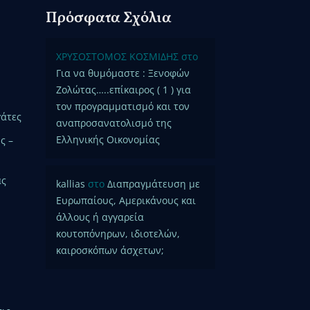
Πρόσφατα Σχόλια
ΧΡΥΣΟΣΤΟΜΟΣ ΚΟΣΜΙΔΗΣ
στο
Για να θυμόμαστε : Ξενοφών
Ζολώτας…..επίκαιρος ( 1 ) για
τον προγραμματισμό και τον
γάτες
αναπροσανατολισμό της
Ελληνικής Οικονομίας
ς –
ας
kallias
στο
Διαπραγμάτευση με
Ευρωπαίους, Αμερικάνους και
άλλους ή αγγαρεία
κουτοπόνηρων, ιδιοτελών,
καιροσκόπων άσχετων;