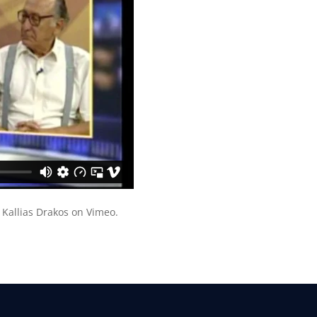
m
Kallias Drakos
on
Vimeo
.