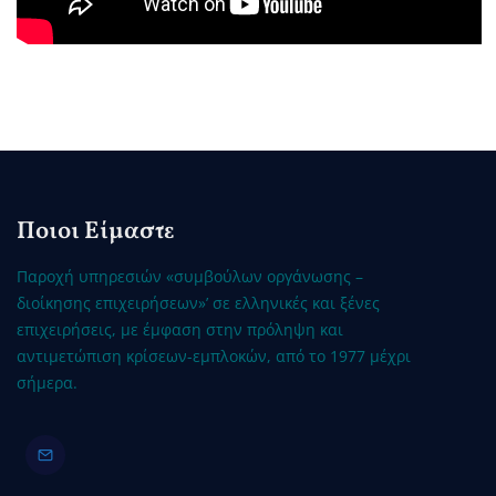
Ποιοι Είμαστε
Παροχή υπηρεσιών «συμβούλων οργάνωσης –
διοίκησης επιχειρήσεων»’ σε ελληνικές και ξένες
επιχειρήσεις, με έμφαση στην πρόληψη και
αντιμετώπιση κρίσεων-εμπλοκών, από το 1977 μέχρι
σήμερα.