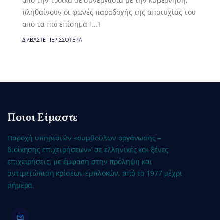
από την τρόϊκα σε συνεργασία με την κυβέρνηση,
πληθαίνουν οι φωνές παραδοχής της αποτυχίας του
από τα πιο επίσημα [...]
ΔΙΑΒΆΣΤΕ ΠΕΡΙΣΣΌΤΕΡΑ
Ποιοι Είμαστε
Παροχή υπηρεσιών «συμβούλων οργάνωσης –
διοίκησης επιχειρήσεων»’ σε ελληνικές και ξένες
επιχειρήσεις, με έμφαση στην πρόληψη και
αντιμετώπιση κρίσεων-εμπλοκών, από το 1977 μέχρι
σήμερα.