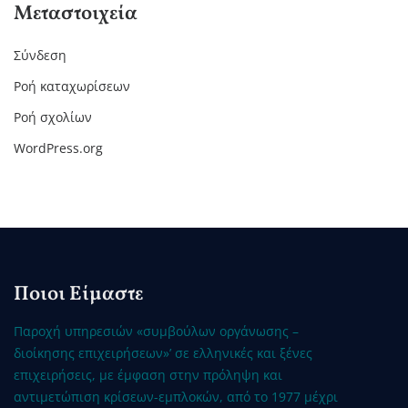
Μεταστοιχεία
Σύνδεση
Ροή καταχωρίσεων
Ροή σχολίων
WordPress.org
Ποιοι Είμαστε
Παροχή υπηρεσιών «συμβούλων οργάνωσης –
διοίκησης επιχειρήσεων»’ σε ελληνικές και ξένες
επιχειρήσεις, με έμφαση στην πρόληψη και
αντιμετώπιση κρίσεων-εμπλοκών, από το 1977 μέχρι