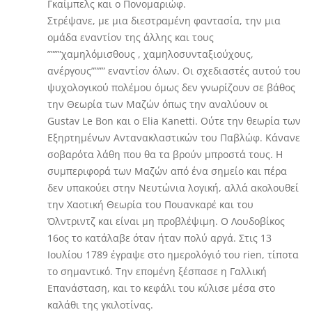
Γκαίμπελς και ο Πονομαριώφ.
Στρέψανε, με μια διεστραμένη φαντασία, την μια
ομάδα εναντίον της άλλης και τους
””””χαμηλόμισθους , χαμηλοσυνταξιούχους,
ανέργους”””” εναντίον όλων. Οι σχεδιαστές αυτού του
ψυχολογικού πολέμου όμως δεν γνωρίζουν σε βάθος
την Θεωρία των Μαζών όπως την αναλύουν οι
Gustav Le Bon και ο Elia Kanetti. Ούτε την θεωρία των
Εξηρτημένων Αντανακλαστικών του Παβλώφ. Κάνανε
σοβαρότα λάθη που θα τα βρούν μπροστά τους. Η
συμπεριφορά των Μαζών από ένα σημείο και πέρα
δεν υπακούει στην Νευτώνια λογική, αλλά ακολουθεί
την Χαοτική Θεωρία του Πουανκαρέ και του
Όλντριντζ και είναι μη προβλέψιμη. Ο Λουδοβίκος
16ος το κατάλαβε όταν ήταν πολύ αργά. Στις 13
Ιουλίου 1789 έγραψε στο ημερολόγιό του rien, τίποτα
το σημαντικό. Την επομένη ξέσπασε η Γαλλική
Επανάσταση, και το κεφάλι του κύλισε μέσα στο
καλάθι της γκιλοτίνας.