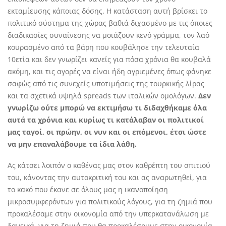
εκταμίευσης κάποιας δόσης. Η κατάσταση αυτή βρίσκει το
πολιτικό σύστημα της χώρας βαθιά διχασμένο με τις όποιες
διαδικασίες συναίνεσης να μοιάζουν κενό γράμμα, τον λαό
κουρασμένο από τα βάρη που κουβάλησε την τελευταία
10ετία και δεν γνωρίζει κανείς για πόσα χρόνια θα κουβαλά
ακόμη, και τις αγορές να είναι ήδη αγριεμένες όπως φάνηκε
σαφώς από τις συνεχείς υποτιμήσεις της τουρκικής λίρας
και τα σχετικά υψηλά spreads των ιταλικών ομολόγων.
Δεν
γνωρίζω ούτε μπορώ να εκτιμήσω τι διδαχθήκαμε όλα
αυτά τα χρόνια και κυρίως τι κατάλαβαν οι πολιτικοί
μας ταγοί, οι πρώην, οι νυν και οι επόμενοι, έτσι ώστε
να μην επαναλάβουμε τα ίδια λάθη.
Ας κάτσει λοιπόν ο καθένας μας στον καθρέπτη του σπιτιού
του, κάνοντας την αυτοκριτική του και ας αναρωτηθεί, για
το κακό που έκανε σε όλους μας η ικανοποίηση
μικροσυμφερόντων για πολιτικούς λόγους, για τη ζημιά που
προκαλέσαμε στην οικονομία από την υπερκατανάλωση με
δανεικά, για τη ζημιά που θα προκαλέσουμε στην οικονομία