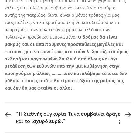
πρέπει να αναρωτηθούμε, έτσι ώστε όταν οδηγηθούμε στις
κάλπες να επιλέξουμε σοβαρά και σωστά για το αύριο
αυτής της πατρίδας, διότι είναι ο μόνος τρόπος για μας
τους πολίτες, να επικροτήσουμε ή να καταδικάσουμε τα
πεπραγμένα των πολιτικών κομμάτων αλλά και των
πολιτικών προσώπων μεμονωμένα.
Ο δρόμος θα είναι
μακρύς και οι απαιτούμενες προσπάθειες μεγάλες και
επίπονες για να φανεί φως στο τούνελ. Χρειάζεται όμως
σκληρή και οργανωμένη δουλειά από όλους και όχι
μετάθεση των ευθυνών από την μια κυβέρνηση στην
προηγούμενη, άλλως ………..δεν καταλάβαμε τίποτα, δεν
μάθαμε τίποτα, οπότε θα είμαστε άξιοι της μοίρας μας
και δεν θα μας φταίνε οι άλλοι .
PREVIOUS POST
NEXT POST
” Η διεθνής συγκυρία
Τι να συμβαίνει άραγε
και το ισχυρό ευρώ.”
;