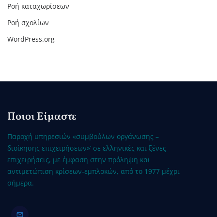
Ροή καταχωρίσεων
Ροή σχολίων
WordPress.org
Ποιοι Είμαστε
Παροχή υπηρεσιών «συμβούλων οργάνωσης –
διοίκησης επιχειρήσεων»’ σε ελληνικές και ξένες
επιχειρήσεις, με έμφαση στην πρόληψη και
αντιμετώπιση κρίσεων-εμπλοκών, από το 1977 μέχρι
σήμερα.