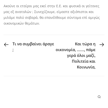
Ακούνε οι εταίροι μας εκεί στην Ε.Ε. και φυσικά οι γείτονες
μας εξ ανατολών ; Συνεχίζουμε, είμαστε αξιόπιστοι και
μιλάμε πολύ σοβαρά, θα επανέλθουμε σύντομα επί αμιγώς
οικονομικών θεμάτων.
PREVIOUS POST
NEXT POST
Τι να συμβαίνει άραγε
Και τώρα η
;
οικονομία, ……., πάμε
γερά όλοι μαζί,
Πολιτεία και
Κοινωνία,