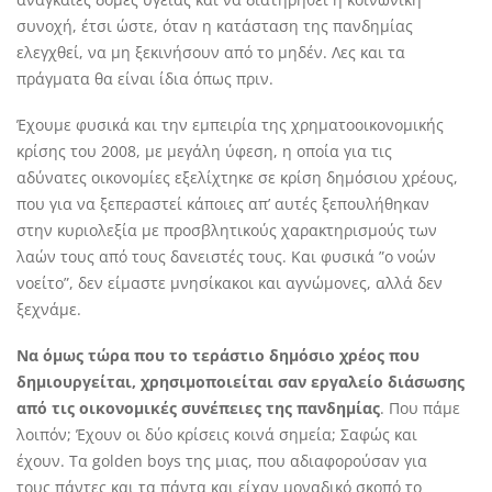
συνοχή, έτσι ώστε, όταν η κατάσταση της πανδημίας
ελεγχθεί, να μη ξεκινήσουν από το μηδέν. Λες και τα
πράγματα θα είναι ίδια όπως πριν.
Έχουμε φυσικά και την εμπειρία της χρηματοοικονομικής
κρίσης του 2008, με μεγάλη ύφεση, η οποία για τις
αδύνατες οικονομίες εξελίχτηκε σε κρίση δημόσιου χρέους,
που για να ξεπεραστεί κάποιες απ’ αυτές ξεπουλήθηκαν
στην κυριολεξία με προσβλητικούς χαρακτηρισμούς των
λαών τους από τους δανειστές τους. Και φυσικά ”ο νοών
νοείτο”, δεν είμαστε μνησίκακοι και αγνώμονες, αλλά δεν
ξεχνάμε.
Να όμως τώρα που το τεράστιο δημόσιο χρέος που
δημιουργείται, χρησιμοποιείται σαν εργαλείο διάσωσης
από τις οικονομικές συνέπειες της πανδημίας
. Που πάμε
λοιπόν; Έχουν οι δύο κρίσεις κοινά σημεία; Σαφώς και
έχουν. Τα golden boys της μιας, που αδιαφορούσαν για
τους πάντες και τα πάντα και είχαν μοναδικό σκοπό το