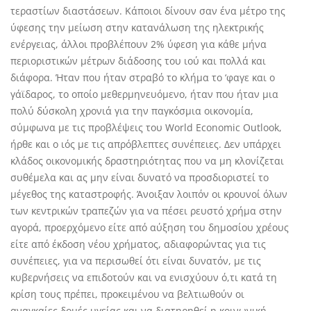
τεραστίων διαστάσεων. Κάποιοι δίνουν σαν ένα μέτρο της
ύφεσης την μείωση στην κατανάλωση της ηλεκτρικής
ενέργειας, άλλοι προβλέπουν 2% ύφεση για κάθε μήνα
περιοριστικών μέτρων διάδοσης του ιού και πολλά και
διάφορα. Ήταν που ήταν στραβό το κλήμα το ‘φαγε και ο
γάϊδαρος, το οποίο μεθερμηνευόμενο, ήταν που ήταν μια
πολύ δύσκολη χρονιά για την παγκόσμια οικονομία,
σύμφωνα με τις προβλέψεις του World Economic Outlook,
ήρθε και ο ιός με τις απρόβλεπτες συνέπειες. Δεν υπάρχει
κλάδος οικονομικής δραστηριότητας που να μη κλονίζεται
συθέμελα και ας μην είναι δυνατό να προσδιοριστεί το
μέγεθος της καταστροφής. Άνοιξαν λοιπόν οι κρουνοί όλων
των κεντρικών τραπεζών για να πέσει ρευστό χρήμα στην
αγορά, προερχόμενο είτε από αύξηση του δημοσίου χρέους
είτε από έκδοση νέου χρήματος, αδιαφορώντας για τις
συνέπειες, για να περισωθεί ότι είναι δυνατόν, με τις
κυβερνήσεις να επιδοτούν και να ενισχύουν ό,τι κατά τη
κρίση τους πρέπει, προκειμένου να βελτιωθούν οι
αναγκαίες δομές υγείας και να διατηρηθεί η κοινωνική